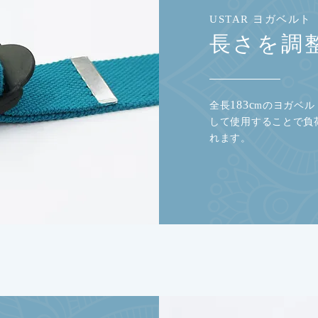
USTAR ヨガベルト
長さを調
183c
全長
mのヨガベル
して使用することで負
れます。