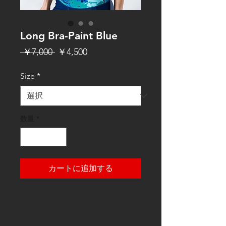
Long Bra-Paint Blue
通
セ
 ￥7,000 
￥4,500
常
ー
Size
*
価
ル
格
価
格
数量
*
カートに追加する