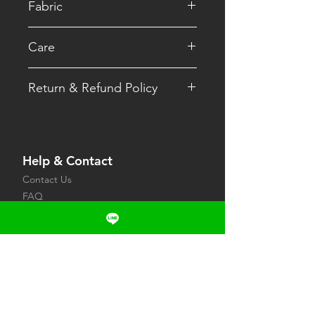
Fabric
素材構成: ポリエステル85％ / ポリウ
Care
レタン15％
色落ちする恐れがありますの
Return & Refund Policy
で他のものと分けて洗って下
さい。
お申し込み前にご不明な点がございま
洗濯ネットを使用して下さ
したら、お問い合せフォームにてお問
い。
い合せください。
淡色のものは蛍光増白剤の入
Help & Contact
また発送後のキャンセルや内容変更は
っていない洗剤を使用して下
一切お受けしておりません。
さい。
Contact Us
返品の送料・手数料については初期不
漂白剤及び柔軟剤は使用しな
FAQ
良の場合は当社が、それ以外のお客様
いで下さい。
Terms & Privacy
都合による返品につきましてはお客様
にてご負担いただきます。
Our Products
予めご了承ください。
Compression Wear
Business Bag
Yoga Goods
Yoga Wear