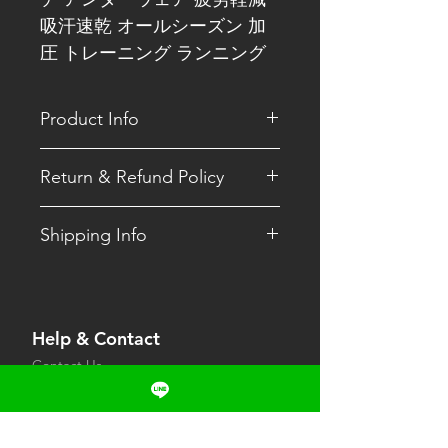
吸汗速乾 オールシーズン 加
圧 トレーニング ランニング
Product Info
【サイズ：S/M/L ※サイズチャートに
Return & Refund Policy
従って適切なサイズを選択してくださ
い】【素材：メイン素材/ポリエステ
お申し込み前にご不明な点がございま
ル80％ ポリウレタン20％ その他素材/
Shipping Info
したら、お問い合せフォームにてお問
ナイロン68％ ポリウレタン32％ メッ
い合せください。
シュ部/ナイロン90％ ポリウレタン
送料について
10％】【取扱注意： サイズチャート
ヤマト運輸・佐川急便にて全国一律送
また発送後のキャンセルや内容変更は
に従って適切なサイズを選択してくだ
料無料でお届けいたします。
一切お受けしておりません。
さい。 お肌に合わない場合や、かぶ
Help & Contact
れ・かゆみ等を感じた場合はご使用を
※沖縄・一部離島を除く　別途送料が
返品の送料・手数料については初期不
Contact Us
おやめください。爪を立てたり、無理
かかる場合はご連絡いたします。
良の場合は当社が、それ以外のお客様
FAQ
に引っ張ると生地が破れる恐れがあり
都合による返品につきましてはお客様
ます。着脱の際はご注意ください。ご
Terms & Privacy
・発送業務：月～金曜日（定休日：土
にてご負担いただきます。
使用中やご使用後に異常を感じた場合
日・祝日およびGW・お盆期間中・年