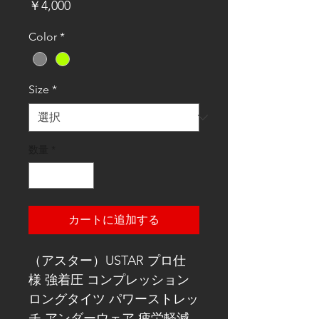
価
￥4,000
格
Color
*
Size
*
数量
*
カートに追加する
（アスター）USTAR プロ仕
様 強着圧 コンプレッション 
ロングタイツ パワーストレッ
チ アンダーウェア 疲労軽減 