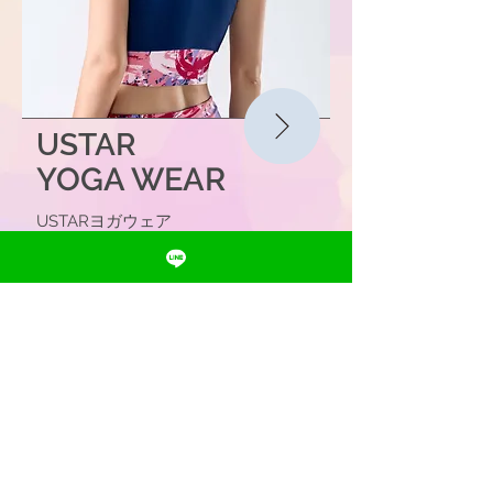
USTAR
YOGA WEAR
​​USTAR
ヨガウェア
Help & Contact
Contact Us
FAQ
Terms & Privacy
Our Products
Compression Wear